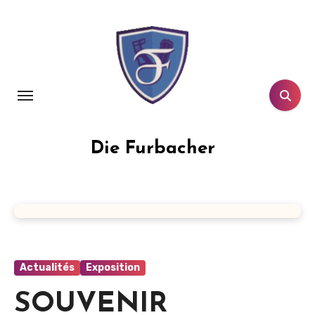
Aller
au
contenu
principal
Die Furbacher
Actualités
Exposition
SOUVENIR