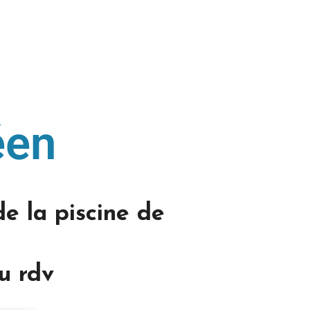
éen
e la piscine de
au rdv