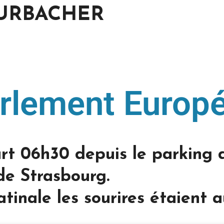
 FURBACHER
rlement Europ
rt 06h30 depuis le parking d
de Strasbourg.
tinale les sourires étaient 