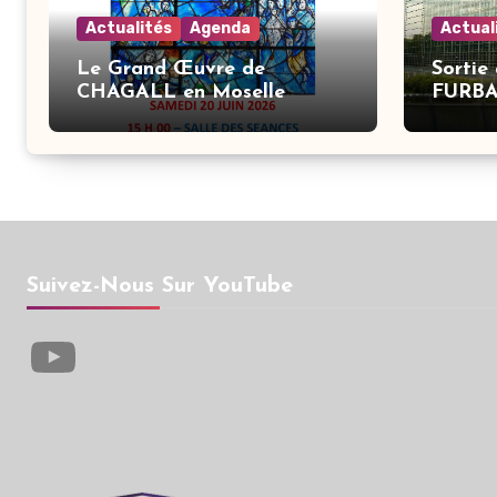
Actualités
Agenda
Actual
Le Grand Œuvre de
Sortie
CHAGALL en Moselle
FURB
Suivez-Nous Sur YouTube
YouTube