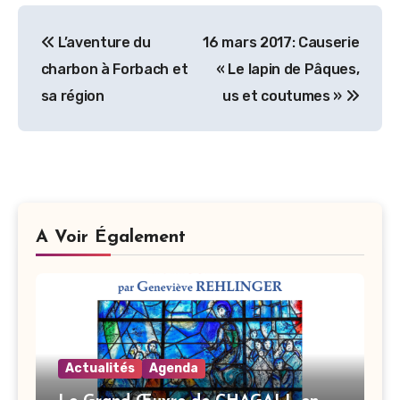
Navigation
L’aventure du
16 mars 2017: Causerie
de
charbon à Forbach et
« Le lapin de Pâques,
l’article
sa région
us et coutumes »
A Voir Également
Actualités
Agenda