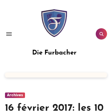
Aller
au
contenu
principal
Die Furbacher
Archives
16 février 2017: les 10