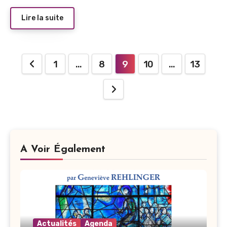
Lire la suite
Pagination
1
…
8
9
10
…
13
des
publications
A Voir Également
Actualités
Agenda