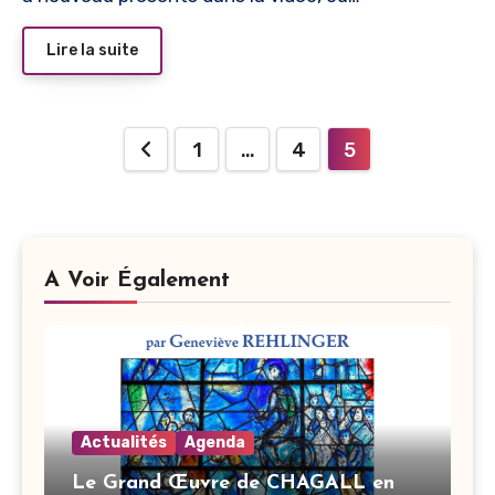
Lire la suite
Pagination
1
…
4
5
des
publications
A Voir Également
Actualités
Agenda
Le Grand Œuvre de CHAGALL en