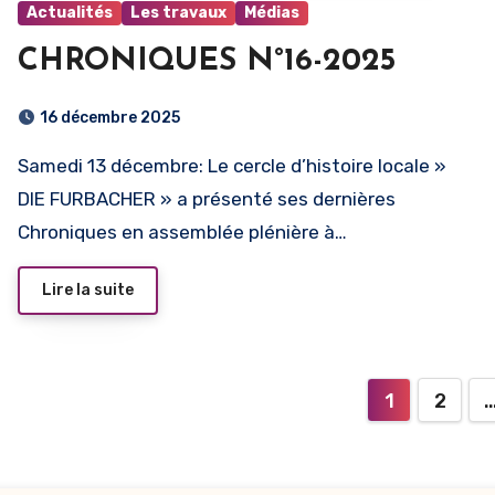
Actualités
Les travaux
Médias
CHRONIQUES N°16-2025
16 décembre 2025
Samedi 13 décembre: Le cercle d’histoire locale »
DIE FURBACHER » a présenté ses dernières
Chroniques en assemblée plénière à…
Lire la suite
Paginat
1
2
des
publica